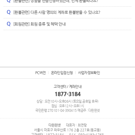
[환불관련] 상품을 반품신청하였는데, 언제 환불되나요?
[환불관련] 다른 사람 명의의 계좌로 환불받을 수 있나요?
[회원관련] 회원 종류 및 혜택 안내
PC버전
온라인입점신청
사업자정보확인
고객센터 / 계좌안내
1877-3184
상담 : 오전10시~오후06시 (토요일,공휴일 휴무)
점심 : 오후12시~오후1시
국민은행
270101-04-390415
예금주 : 다윈윈넷
다윈윈넷
대표자 : 최연랑
서울시 마포구 와우산로 176 2층 227호(동교동)
고객센터 : 1877-3184
FAX : 050-4193-1765